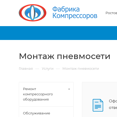
Росто
Монтаж пневмосети
—
—
Главная
Услуги
Монтаж пневмосети
Ремонт
компрессорного
оборудования
Офо
отв
Обслуживание