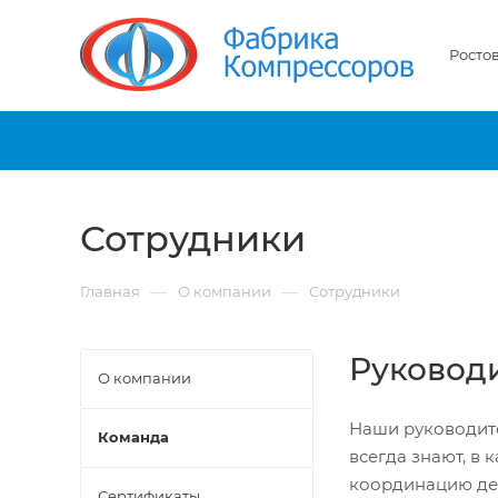
Росто
Сотрудники
—
—
Главная
О компании
Сотрудники
Руковод
О компании
Наши руководит
Команда
всегда знают, в
координацию дея
Сертификаты