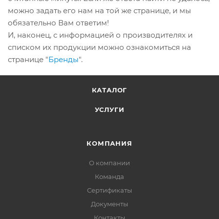
можно задать его нам на той же странице, и мы
обязательно Вам ответим!
И, наконец, с информацией о производителях и
списком их продукции можно ознакомиться на
странице "
Бренды
".
КАТАЛОГ
УСЛУГИ
КОМПАНИЯ
О компании
Команда
Сертификаты
Документы
Контакты